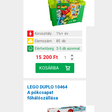
Korosztály:
1½+ év
Elemszám:
85 db
Elérhetőség:
3-5 db azonnal
15 200 Ft
LEGO DUPLO 10464
A pókcsapat
főhálószállása