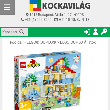
1013 Budapest, Attila út 47.
GPS
+36 (1) 225-3240
H-P: 10-18, Sz: 9-13
Főoldal
>
LEGO® DUPLO®
>
LEGO DUPLO Állatok