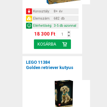
Korosztály:
8+ év
Elemszám:
682 db
Elérhetőség:
3-5 db azonnal
18 300 Ft
LEGO 11384
Golden retriever kutyus