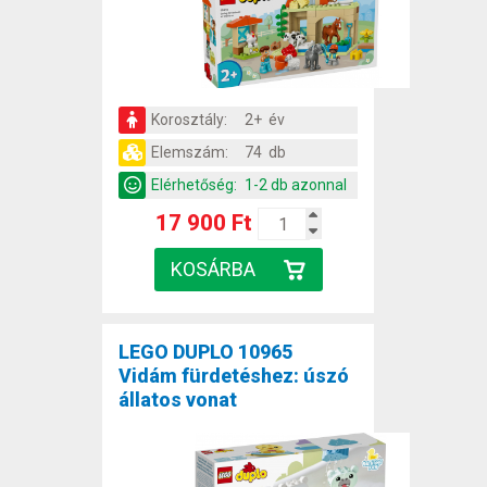
Korosztály:
2+ év
Elemszám:
74 db
Elérhetőség:
1-2 db azonnal
17 900 Ft
LEGO DUPLO 10965
Vidám fürdetéshez: úszó
állatos vonat