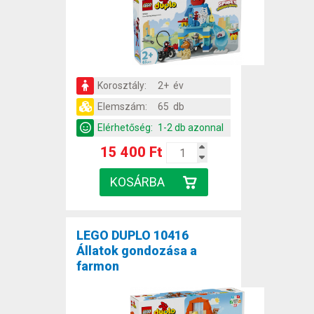
Korosztály:
2+ év
Elemszám:
65 db
Elérhetőség:
1-2 db azonnal
15 400 Ft
LEGO DUPLO 10416
Állatok gondozása a
farmon