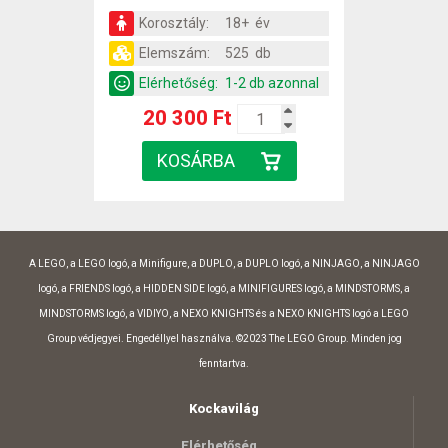
Korosztály:
18+ év
Elemszám:
525 db
Elérhetőség:
1-2 db azonnal
20 300 Ft
A LEGO, a LEGO logó, a Minifigure, a DUPLO, a DUPLO logó, a NINJAGO, a NINJAGO
logó, a FRIENDS logó, a HIDDEN SIDE logó, a MINIFIGURES logó, a MINDSTORMS, a
MINDSTORMS logó, a VIDIYO, a NEXO KNIGHTS és a NEXO KNIGHTS logó a LEGO
Group védjegyei. Engedéllyel használva. ©2023 The LEGO Group. Minden jog
fenntartva.
Kockavilág
Elérhetőség