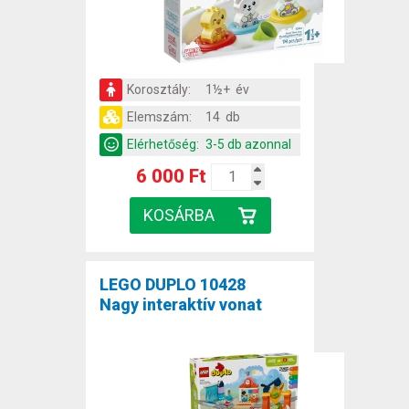
Korosztály:
1½+ év
Elemszám:
14 db
Elérhetőség:
3-5 db azonnal
6 000 Ft
LEGO DUPLO 10428
Nagy interaktív vonat