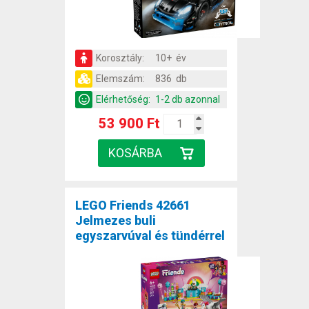
Korosztály:
10+ év
Elemszám:
836 db
Elérhetőség:
1-2 db azonnal
53 900 Ft
LEGO Friends 42661
Jelmezes buli
egyszarvúval és tündérrel