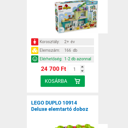
Korosztály:
2+ év
Elemszám:
166 db
Elérhetőség:
1-2 db azonnal
24 700 Ft
LEGO DUPLO 10914
Deluxe elemtartó doboz