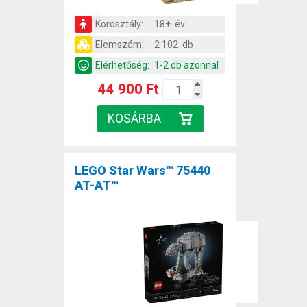
Korosztály:
18+ év
Elemszám:
2 102 db
Elérhetőség:
1-2 db azonnal
44 900 Ft
LEGO Star Wars™ 75440
AT-AT™