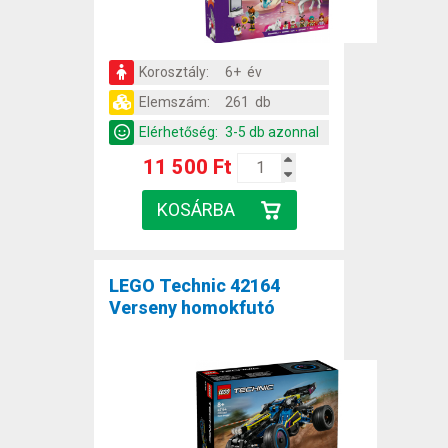
Korosztály:
6+ év
Elemszám:
261 db
Elérhetőség:
3-5 db azonnal
11 500 Ft
LEGO Technic 42164
Verseny homokfutó