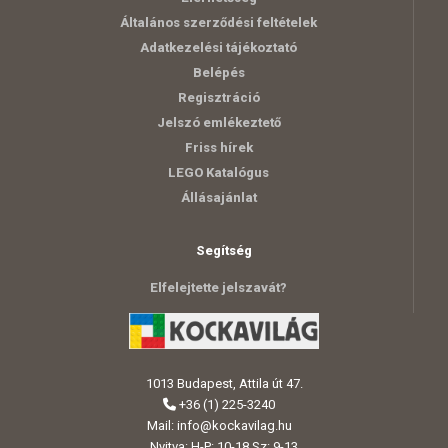
Általános szerződési feltételek
Adatkezelési tájékoztató
Belépés
Regisztráció
Jelszó emlékeztető
Friss hírek
LEGO Katalógus
Állásajánlat
Segítség
Elfelejtette jelszavát?
1013 Budapest, Attila út 47.
+36 (1) 225-3240
Mail:
info@kockavilag.hu
Nyitva: H-P: 10-18 Sz: 9-13