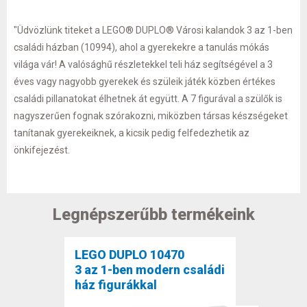
"Üdvözlünk titeket a LEGO® DUPLO® Városi kalandok 3 az 1-ben
családi házban (10994), ahol a gyerekekre a tanulás mókás
világa vár! A valósághű részletekkel teli ház segítségével a 3
éves vagy nagyobb gyerekek és szüleik játék közben értékes
családi pillanatokat élhetnek át együtt. A 7 figurával a szülők is
nagyszerűen fognak szórakozni, miközben társas készségeket
tanítanak gyerekeiknek, a kicsik pedig felfedezhetik az
önkifejezést.
Legnépszerűbb termékeink
LEGO DUPLO 10470
3 az 1-ben modern családi
ház figurákkal