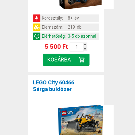
Korosztály:
8+ év
Elemszám:
219 db
Elérhetőség:
3-5 db azonnal
5 500 Ft
LEGO City 60466
Sárga buldózer