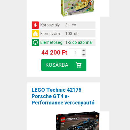
Korosztály:
3+ év
Elemszám:
103 db
Elérhetőség:
1-2 db azonnal
44 200 Ft
LEGO Technic 42176
Porsche GT4 e-
Performance versenyautó