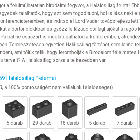
t a felülmúlhatatlan birodalmi fegyver, a Halálcsillag felett! 
egyebek találhatók, hogy azt sem fogod tudni, hol is láss neki e
onferenciateremben, és indítsd el Lord Vader továbbfejlesztett 
kat a börtönblokkban és győzz le lázadó csillaghajókat a rugós k
Palpatine császárt is meglátogathatod a trónteremben, átrendez
n. Természetesen egyetlen Halálcsillag történet sem lenne tel
dent, ami tőlük telik, hogy lerombolják a Birodalom félelmetes 
ra terveit? A Halálcsillag sorsa a te kezedben van...
9 Halálcsillag™ elemei
legű, a 100% pontosságért nem vállalunk felelősséget)
5 darab
29 darab
18 darab
5 darab
7 darab