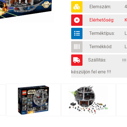
Elemszám:
4
Elérhetőség:
K
Terméktípus:
L
Termékkód:
L
Szállítás:
!!
készüljön fel erre !!!