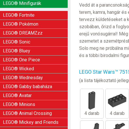
LEGO® Minifigurák
Vedd át a parancsnokságo
terem, kamra, hangár és 
LEGO® Fortnite
tervezz küldetéseket a k
LEGO® Pokémon
szobában, őrizd a foglyo
LEGO® DREAMZzz
erejű vonósugárral! Még 
szemetet a szemétprésbe
LEGO® Sonic
Solo meg ne próbálna min
LEGO® Bluey
és a többi birodalmi figu
LEGO® One Piece
LEGO® Wicked
LEGO Star Wars™ 7515
LEGO® Wednesday
(a lista tájékoztató jel
LEGO® Gabby babaháza
LEGO® Avatar
LEGO® Minions
4 darab
4 darab
LEGO® Animal Crossing
LEGO® Mickey and Friends