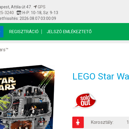
est, Attila út 47.
GPS
25-3240
H-P: 10-18, Sz: 9-13
etfrissítés: 2026.08.07 03:00:09
REGISZTRÁCIÓ
JELSZÓ EMLÉKEZTETŐ
ars™
LEGO Star War
Korosztály:
1