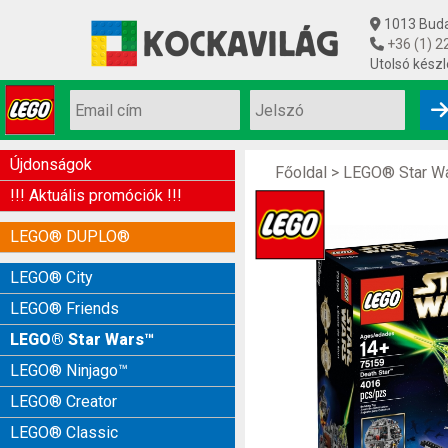
1013 Budap
+36 (1) 2
Utolsó készl
Újdonságok
Főoldal
>
LEGO® Star W
!!! Aktuális promóciók !!!
LEGO® DUPLO®
LEGO® City
LEGO® Friends
LEGO® Star Wars™
LEGO® Ninjago™
LEGO® Creator
LEGO® Classic