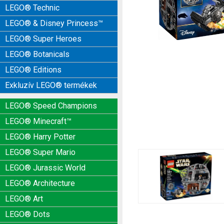
LEGO® Technic
LEGO® & Disney Princess™
LEGO® Super Heroes
LEGO® Botanicals
LEGO® Editions
Exkluzív LEGO® termékek
LEGO® Speed Champions
LEGO® Minecraft™
LEGO® Harry Potter
LEGO® Super Mario
LEGO® Jurassic World
LEGO® Architecture
LEGO® Art
LEGO® Dots