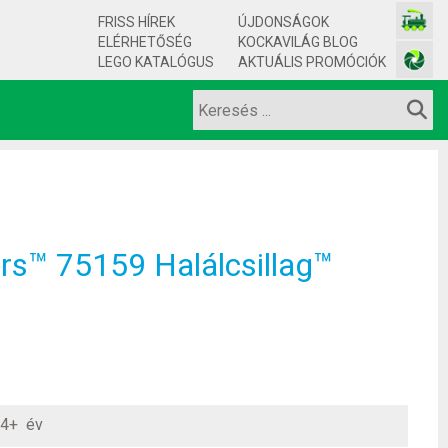
FRISS HÍREK
ÚJDONSÁGOK
ELÉRHETŐSÉG
KOCKAVILÁG BLOG
LEGO KATALÓGUS
AKTUÁLIS PROMÓCIÓK
s™ 75159 Halálcsillag™
4+ év