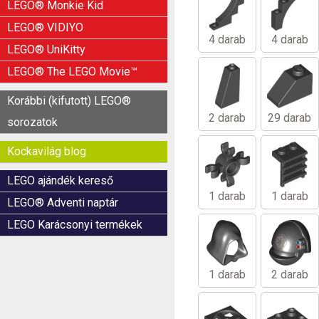
LEGO® Monkie Kid
LEGO® VIDIYO
4 darab
4 darab
LEGO® UniKitty
LEGO® The LEGO Movie™
Korábbi (kifutott) LEGO®
2 darab
29 darab
sorozatok
Kockavilág blog
LEGO ajándék kereső
1 darab
1 darab
LEGO® Adventi naptár
LEGO Karácsonyi termékek
1 darab
2 darab