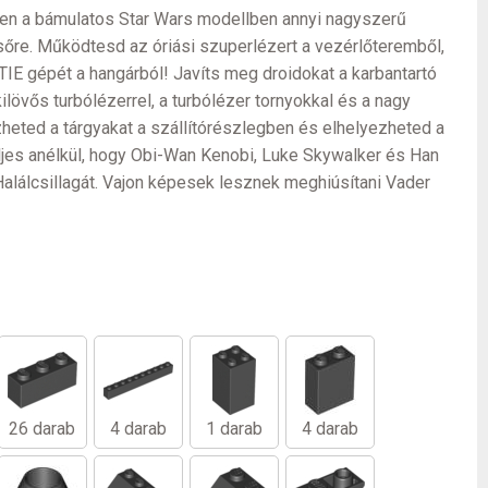
Ebben a bámulatos Star Wars modellben annyi nagyszerű
lsőre. Működtesd az óriási szuperlézert a vezérlőteremből,
TIE gépét a hangárból! Javíts meg droidokat a karbantartó
ilövős turbólézerrel, a turbólézer tornyokkal és a nagy
heted a tárgyakat a szállítórészlegben és elhelyezheted a
jes anélkül, hogy Obi-Wan Kenobi, Luke Skywalker és Han
Halálcsillagát. Vajon képesek lesznek meghiúsítani Vader
26 darab
4 darab
1 darab
4 darab