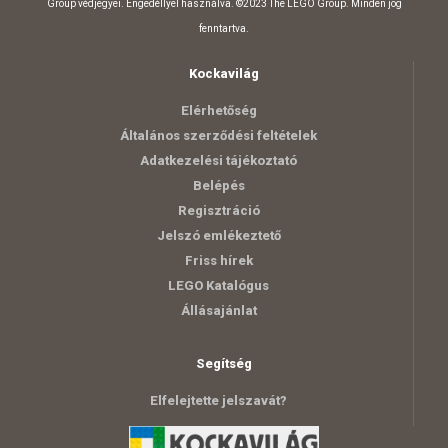
Group védjegyei. Engedéllyel használva. ©2023 The LEGO Group. Minden jog
fenntartva.
Kockavilág
Elérhetőség
Általános szerződési feltételek
Adatkezelési tájékoztató
Belépés
Regisztráció
Jelszó emlékeztető
Friss hírek
LEGO Katalógus
Állásajánlat
Segítség
Elfelejtette jelszavát?