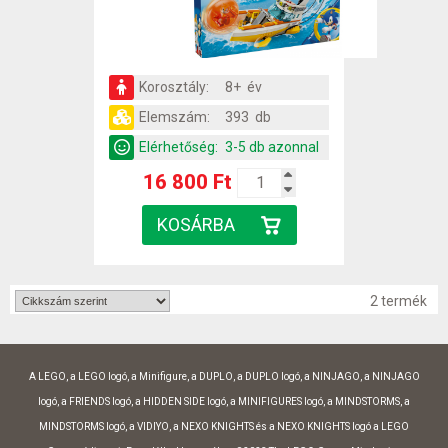
Korosztály:
8+ év
Elemszám:
393 db
Elérhetőség:
3-5 db azonnal
16 800 Ft
2 termék
A LEGO, a LEGO logó, a Minifigure, a DUPLO, a DUPLO logó, a NINJAGO, a NINJAGO
logó, a FRIENDS logó, a HIDDEN SIDE logó, a MINIFIGURES logó, a MINDSTORMS, a
MINDSTORMS logó, a VIDIYO, a NEXO KNIGHTS és a NEXO KNIGHTS logó a LEGO