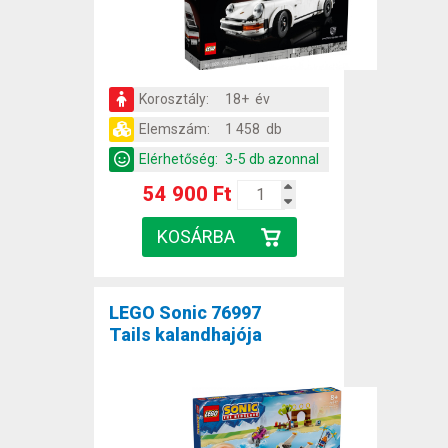
Korosztály:
18+ év
Elemszám:
1 458 db
Elérhetőség:
3-5 db azonnal
54 900 Ft
LEGO Sonic 76997
Tails kalandhajója